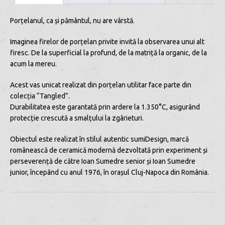
Porțelanul, ca și pământul, nu are vârstă.
Imaginea firelor de porțelan privite invită la observarea unui alt
firesc. De la superficial la profund, de la matriță la organic, de la
acum la mereu.
Acest vas unicat realizat din porțelan utilitar face parte din
colecția “Tangled”.
Durabilitatea este garantată prin ardere la 1.350°C, asigurând
protecție crescută a smalțului la zgârieturi.
Obiectul este realizat în stilul autentic sumiDesign, marcă
românească de ceramică modernă dezvoltată prin experiment și
perseverență de către Ioan Sumedre senior și Ioan Sumedre
junior, începând cu anul 1976, în orașul Cluj-Napoca din România.