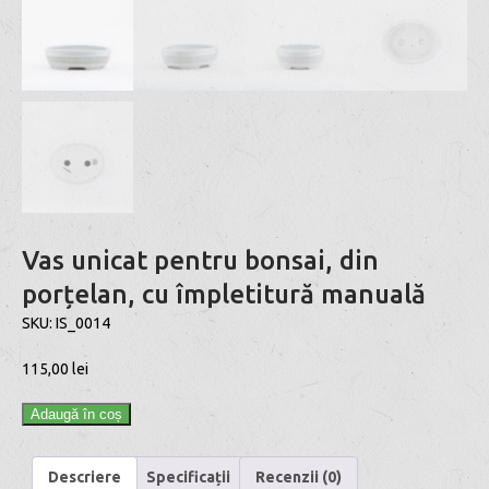
Vas unicat pentru bonsai, din
porțelan, cu împletitură manuală
SKU:
IS_0014
115,00
lei
Adaugă în coș
Descriere
Specificații
Recenzii (0)