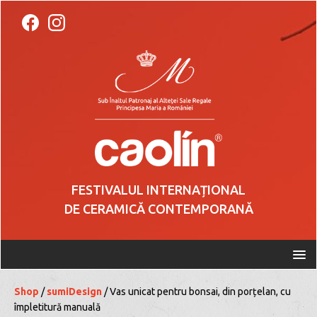
FESTIVALUL INTERNAȚIONAL
DE CERAMICĂ CONTEMPORANĂ
Shop
/
sumiDesign
/ Vas unicat pentru bonsai, din porțelan, cu
împletitură manuală