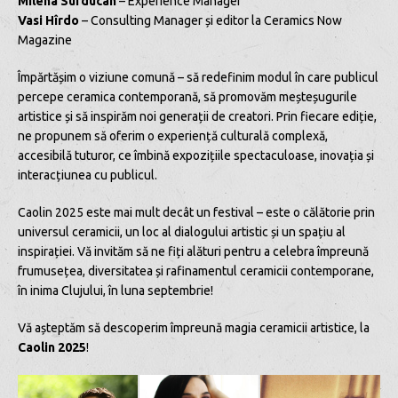
Milena Surducan
– Experience Manager
Vasi Hîrdo
– Consulting Manager și editor la Ceramics Now
Magazine
Împărtășim o viziune comună – să redefinim modul în care publicul
percepe ceramica contemporană, să promovăm meșteșugurile
artistice și să inspirăm noi generații de creatori. Prin fiecare ediție,
ne propunem să oferim o experiență culturală complexă,
accesibilă tuturor, ce îmbină expozițiile spectaculoase, inovația și
interacțiunea cu publicul.
Caolin 2025 este mai mult decât un festival – este o călătorie prin
universul ceramicii, un loc al dialogului artistic și un spațiu al
inspirației. Vă invităm să ne fiți alături pentru a celebra împreună
frumusețea, diversitatea și rafinamentul ceramicii contemporane,
în inima Clujului, în luna septembrie!
Vă așteptăm să descoperim împreună magia ceramicii artistice, la
Caolin 2025
!