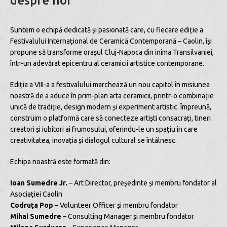
despre noi
Suntem o echipă dedicată și pasionată care, cu fiecare ediție a
Festivalului Internațional de Ceramică Contemporană – Caolin, își
propune să transforme orașul Cluj-Napoca din inima Transilvaniei,
într-un adevărat epicentru al ceramicii artistice contemporane.
Ediția a VIII-a a festivalului marchează un nou capitol în misiunea
noastră de a aduce în prim-plan arta ceramicii, printr-o combinație
unică de tradiție, design modern și experiment artistic. Împreună,
construim o platformă care să conecteze artiști consacrați, tineri
creatori și iubitori ai frumosului, oferindu-le un spațiu în care
creativitatea, inovația și dialogul cultural se întâlnesc.
Echipa noastră este formată din:
Ioan Sumedre Jr.
– Art Director, președinte și membru fondator al
Asociației Caolin
Codruța Pop
– Volunteer Officer și membru fondator
Mihai Sumedre
– Consulting Manager și membru fondator