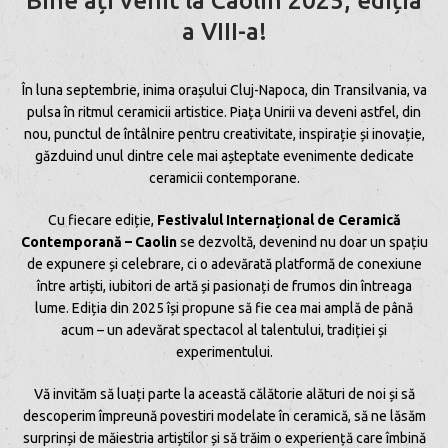
Bine ați venit la Caolin 2025, ediția
a VIII-a!
În luna septembrie, inima orașului Cluj-Napoca, din Transilvania, va
pulsa în ritmul ceramicii artistice. Piața Unirii va deveni astfel, din
nou, punctul de întâlnire pentru creativitate, inspirație și inovație,
găzduind unul dintre cele mai așteptate evenimente dedicate
ceramicii contemporane.
Cu fiecare ediție,
Festivalul Internațional de Ceramică
Contemporană – Caolin
se dezvoltă, devenind nu doar un spațiu
de expunere și celebrare, ci o adevărată platformă de conexiune
între artiști, iubitori de artă și pasionați de frumos din întreaga
lume. Ediția din 2025 își propune să fie cea mai amplă de până
acum – un adevărat spectacol al talentului, tradiției și
experimentului.
Vă invităm să luați parte la această călătorie alături de noi și să
descoperim împreună povestiri modelate în ceramică, să ne lăsăm
surprinși de măiestria artiștilor și să trăim o experiență care îmbină