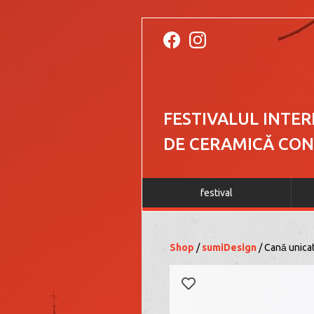
FESTIVALUL INTE
DE CERAMICĂ CO
festival
Shop
/
sumiDesign
/ Cană unicat