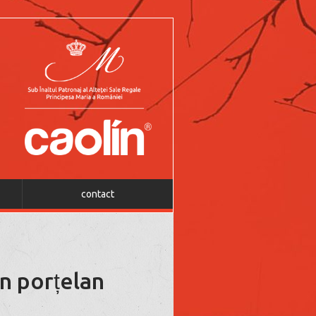
contact
n porțelan