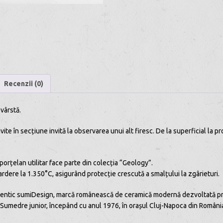
Recenzii (0)
 vârstă.
ite în secțiune invită la observarea unui alt firesc. De la superficial la pr
porțelan utilitar face parte din colecția “Geology”.
ardere la 1.350°C, asigurând protecție crescută a smalțului la zgârieturi.
 autentic sumiDesign, marcă românească de ceramică modernă dezvoltată p
 Sumedre junior, începând cu anul 1976, în orașul Cluj-Napoca din Români