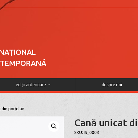
RNAȚIONAL
NTEMPORANĂ
ediții anterioare
despre noi
 din porțelan
Cană unicat di
SKU:
IS_0003