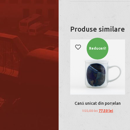
Produse similare
Reduceri!
Cană unicat din porțelan
155,00
lei
77,50
lei