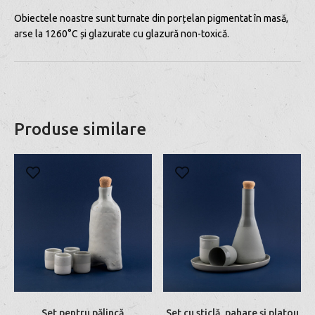
Obiectele noastre sunt turnate din porțelan pigmentat în masă,
arse la 1260°C și glazurate cu glazură non-toxică.
Produse similare
Set pentru pălincă
Set cu sticlă, pahare și platou