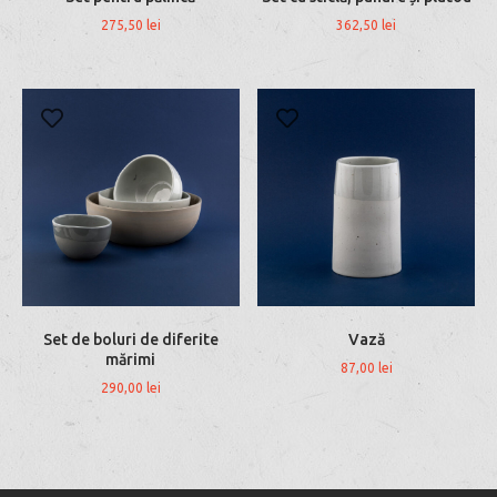
275,50
lei
362,50
lei
Set de boluri de diferite
Vază
mărimi
87,00
lei
290,00
lei