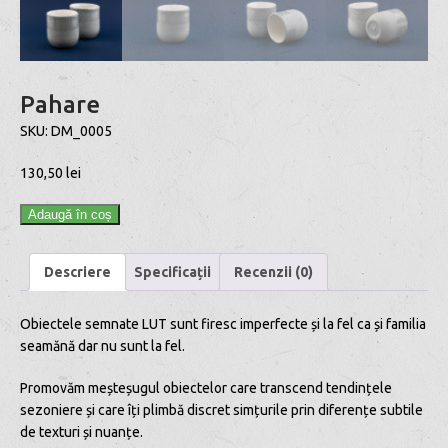
Pahare
SKU:
DM_0005
130,50
lei
Adaugă în coș
Descriere
Specificații
Recenzii (0)
Obiectele semnate LUT sunt firesc imperfecte și la fel ca și familia
seamănă dar nu sunt la fel.
Promovăm meșteșugul obiectelor care transcend tendințele
sezoniere și care îți plimbă discret simțurile prin diferențe subtile
de texturi și nuanțe.