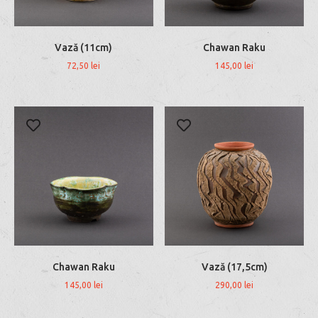
Vază (11cm)
Chawan Raku
72,50
lei
145,00
lei
Chawan Raku
Vază (17,5cm)
145,00
lei
290,00
lei