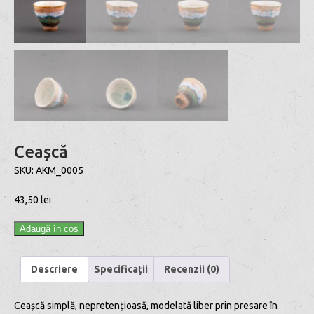
Ceașcă
SKU:
AKM_0005
43,50
lei
Adaugă în coș
Descriere
Specificații
Recenzii (0)
Ceașcă simplă, nepretențioasă, modelată liber prin presare în