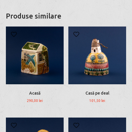
Produse similare
Acasă
Casă pe deal
290,00
lei
101,50
lei