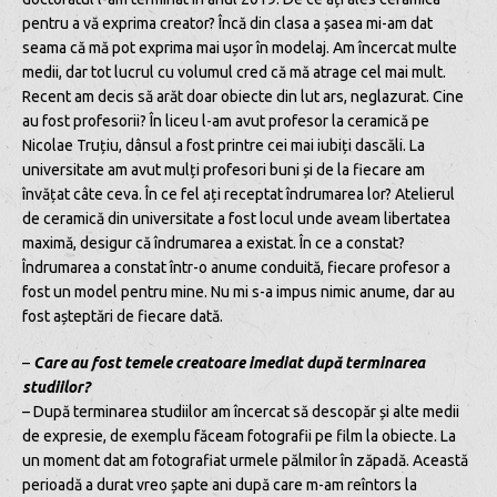
pentru a vă exprima creator? Încă din clasa a șasea mi-am dat
seama că mă pot exprima mai ușor în modelaj. Am încercat multe
medii, dar tot lucrul cu volumul cred că mă atrage cel mai mult.
Recent am decis să arăt doar obiecte din lut ars, neglazurat. Cine
au fost profesorii? În liceu l-am avut profesor la ceramică pe
Nicolae Truțiu, dânsul a fost printre cei mai iubiți dascăli. La
universitate am avut mulți profesori buni și de la fiecare am
învățat câte ceva. În ce fel ați receptat îndrumarea lor? Atelierul
de ceramică din universitate a fost locul unde aveam libertatea
maximă, desigur că îndrumarea a existat. În ce a constat?
Îndrumarea a constat într-o anume conduită, fiecare profesor a
fost un model pentru mine. Nu mi s-a impus nimic anume, dar au
fost așteptări de fiecare dată.
–
Care au fost temele creatoare imediat după terminarea
studiilor?
– După terminarea studiilor am încercat să descopăr și alte medii
de expresie, de exemplu făceam fotografii pe film la obiecte. La
un moment dat am fotografiat urmele pălmilor în zăpadă. Această
perioadă a durat vreo șapte ani după care m-am reîntors la