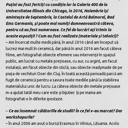
Puțini au fost fericiți cu condiția lor la Galeria 400 de la
Universitatea Illinois din Chicago, în 2016, Noiembrie își
amintește de Septembrie, la Castelul de Artă Balmoral, Bad
Ems Germania, și poate mai numiți dumneavoastră câteva,
pentru că au fost numeroase. Ce fel de lucrări ați trimis la
aceste expoziții ? Cum au fost realizate (materiale și tehnici)?
– Am încercat multe medii până, în anul 2016 când am început să
lucrez mai mult în ceramică, dar până în anul 2016 am facut câteva
filme, am fotografiat obiecte efemere sau intervenții în spațiul
public, am lucrat cu metale prețioase, cu aur, cu argint, am facut
instalații, am făcut obiecte din sticlă, sau obiecte readymade de pe
piața de vechituri Oser din Cluj. În toată această perioadă parcă am
fugit de ceramică pentru a savura toate mediile până la stabilirea
materialului unic de lucru. La câteva obiecte din metale prețioase
m-a ajutat tatăl meu care este și bijutier. Și pe mama am
fotografiat-o în diferite ipostaze.
–
Ce au însemnat călătoriile de studii? În ce fel v-au marcat? Dar
workshopurile?
– În anul 2006 am avut o bursă Erasmus în Vilnius, Lituania. Acolo