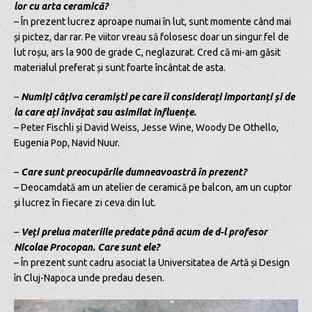
lor cu arta ceramică?
– În prezent lucrez aproape numai în lut, sunt momente când mai
și pictez, dar rar. Pe viitor vreau să folosesc doar un singur fel de
lut roșu, ars la 900 de grade C, neglazurat. Cred că mi-am găsit
materialul preferat și sunt foarte încântat de asta.
–
Numiți câțiva ceramiști pe care îi considerați importanți și de
la care ați învățat sau asimilat influențe.
– Peter Fischli și David Weiss, Jesse Wine, Woody De Othello,
Eugenia Pop, Navid Nuur.
–
Care sunt preocupările dumneavoastră în prezent?
– Deocamdată am un atelier de ceramică pe balcon, am un cuptor
și lucrez în fiecare zi ceva din lut.
–
Veți prelua materiile predate până acum de d-l profesor
Nicolae Procopan. Care sunt ele?
– În prezent sunt cadru asociat la Universitatea de Artă și Design
în Cluj-Napoca unde predau desen.