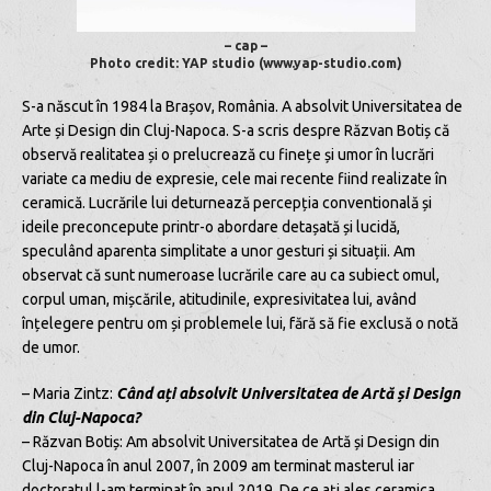
– cap –
Photo credit: YAP studio (www.yap-studio.com)
S-a născut în 1984 la Brașov, România. A absolvit Universitatea de
Arte și Design din Cluj-Napoca. S-a scris despre Răzvan Botiș că
observă realitatea și o prelucrează cu finețe și umor în lucrări
variate ca mediu de expresie, cele mai recente fiind realizate în
ceramică. Lucrările lui deturnează percepția conventională și
ideile preconcepute printr-o abordare detașată și lucidă,
speculând aparenta simplitate a unor gesturi și situații. Am
observat că sunt numeroase lucrările care au ca subiect omul,
corpul uman, mișcările, atitudinile, expresivitatea lui, având
înțelegere pentru om și problemele lui, fără să fie exclusă o notă
de umor.
– Maria Zintz:
Când ați absolvit Universitatea de Artă și Design
din Cluj-Napoca?
– Răzvan Botiș: Am absolvit Universitatea de Artă și Design din
Cluj-Napoca în anul 2007, în 2009 am terminat masterul iar
doctoratul l-am terminat în anul 2019. De ce ați ales ceramica