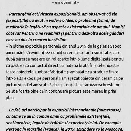
– om dormind –
–
Parcurgând activitatea expozițională, am observat că ele
(expozițiile) au avut în vedere o idee, o problemă (temă) de
meditație în legătură cu aspecte existențiale ale omului. Numiți
câteva? Pentru a ne reaminti și pentru a dezvolta acele gânduri
care au dus la crearea lucrărilor.
– În ultima expoziție personală din anul 2019 de la galeria Sabot,
am urmărit să evidențiez condiția ceramistului în societate, care
după părerea mea are un rol aparte într-o lume digitalizată pentru
că păstrează contactul direct cu materia brută. În zilele noastre
toate obiectele sunt prefabricate și ambalate ca produse finite.
Într-o altă expoziție personală am așezat obiecte din ceramică pe
picturi și astfel am vrut să atrag atenția la ierarhizarea breslelor.
Se știe foarte bine că în continuare pictura este mereu în prim
plan.
–
La fel, ați participat la expoziții internaționale (numeroase)
cu teme ce au în comun omul cu problemele existențiale,
sentimentele, legate de trăirile și experiențele lui. De exemplu
Persona în Marsilia (Franța), în 2019, Extindere.ro la Moscova,