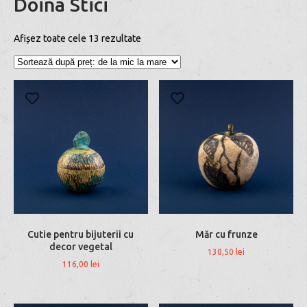
Doina Stici
Afișez toate cele 13 rezultate
Cutie pentru bijuterii cu
Măr cu frunze
decor vegetal
130,50
lei
116,00
lei