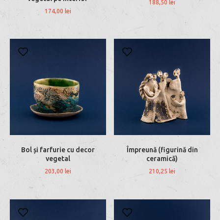
188,50
lei
174,00
lei
Bol și farfurie cu decor
Împreună (figurină din
vegetal
ceramică)
203,00
lei
210,25
lei