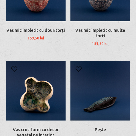
Vas mic împletit cu două torți
Vas mic împletit cu multe
torți
159,50
lei
159,50
lei
Vas cruciform cu decor
Pește
vegetal pe interior