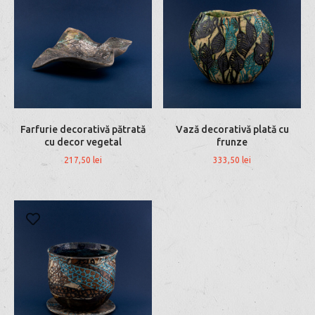
Farfurie decorativă pătrată
Vază decorativă plată cu
cu decor vegetal
frunze
217,50
lei
333,50
lei